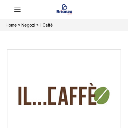
Home
»
Negozi
»
Il Caffè