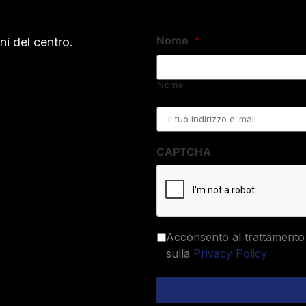
Nome
*
i del centro.
Nome
Email
*
CAPTCHA
Acconsento al trattamento 
sulla
Privacy Policy