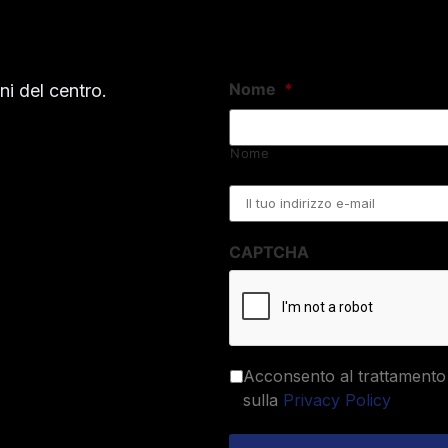
Nome
*
i del centro.
Nome
Email
*
CAPTCHA
Acconsento al trattamento 
sulla
Privacy Policy