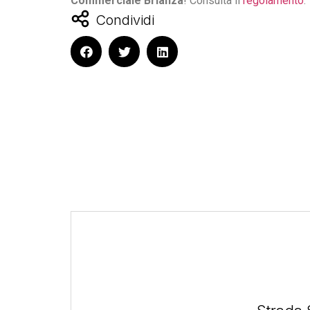
Commerciale Brianza
! Consulta il
regolamento
.
Condividi