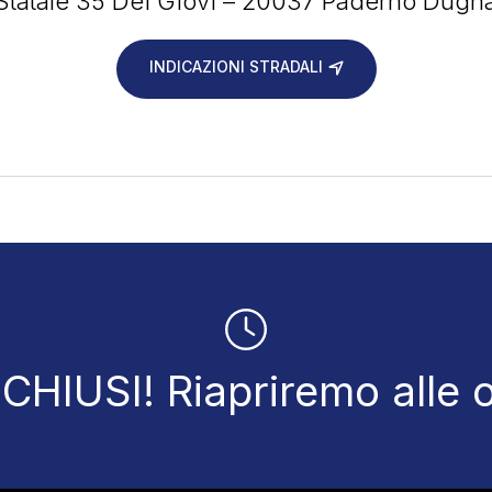
Statale 35 Dei Giovi – 20037 Paderno Dugn
INDICAZIONI STRADALI
HIUSI! Riapriremo alle 