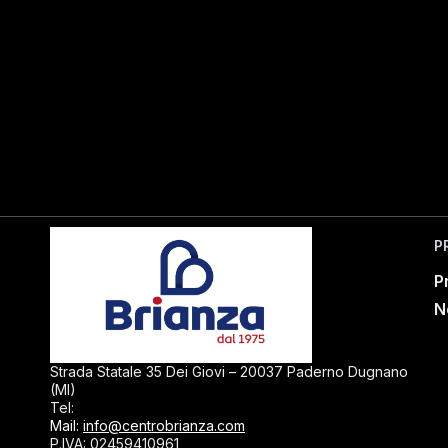
P
P
N
Strada Statale 35 Dei Giovi – 20037 Paderno Dugnano
(MI)
0299040430
Tel:
Mail:
info@centrobrianza.com
P.IVA: 02459410961