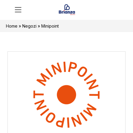
Home
»
Negozi
»
Minipoint