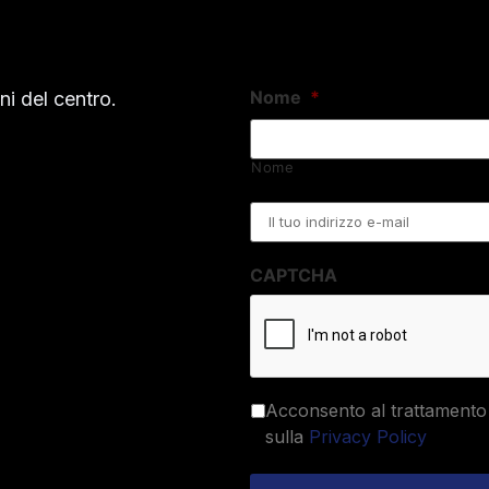
Nome
*
i del centro.
Nome
Email
*
CAPTCHA
Acconsento al trattamento 
sulla
Privacy Policy